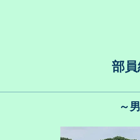
​部
​～